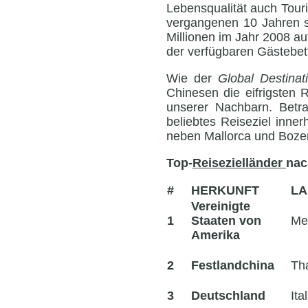
Lebensqualität auch Tour
vergangenen 10 Jahren s
Millionen im Jahr 2008 au
der verfügbaren Gästebet
Wie der
Global Destinat
Chinesen die eifrigsten R
unserer Nachbarn. Betra
beliebtes Reiseziel inner
neben Mallorca und Bozen 
Top-
Reisezielländer
nac
#
HERKUNFT
LA
Vereinigte
1
Staaten von
Me
Amerika
2
Festlandchina
Th
3
Deutschland
Ita