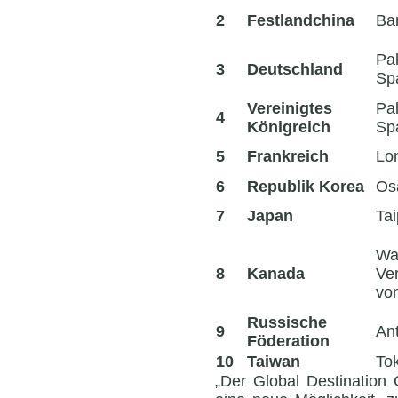
2
Festlandchina
Ba
Pa
3
Deutschland
Sp
Vereinigtes
Pa
4
Königreich
Sp
5
Frankreich
Lo
6
Republik Korea
Os
7
Japan
Ta
Wa
8
Kanada
Ver
vo
Russische
9
Ant
Föderation
10
Taiwan
To
„Der Global Destination