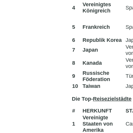
Vereinigtes
4
Sp
Königreich
5
Frankreich
Sp
6
Republik Korea
Ja
Ver
7
Japan
vo
Ver
8
Kanada
vo
Russische
9
Tür
Föderation
10
Taiwan
Ja
Die Top-
Reisezielstädte
#
HERKUNFT
ST
Vereinigte
1
Staaten von
Ca
Amerika