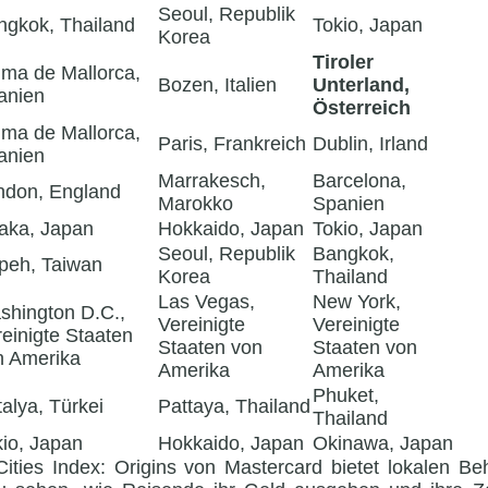
Seoul, Republik
ngkok, Thailand
Tokio, Japan
Korea
Tiroler
lma de Mallorca,
Bozen, Italien
Unterland,
anien
Österreich
lma de Mallorca,
Paris, Frankreich
Dublin, Irland
anien
Marrakesch,
Barcelona,
ndon, England
Marokko
Spanien
aka, Japan
Hokkaido, Japan
Tokio, Japan
Seoul, Republik
Bangkok,
ipeh, Taiwan
Korea
Thailand
Las Vegas,
New York,
shington D.C.,
Vereinigte
Vereinigte
einigte Staaten
Staaten von
Staaten von
n Amerika
Amerika
Amerika
Phuket,
alya, Türkei
Pattaya, Thailand
Thailand
kio, Japan
Hokkaido, Japan
Okinawa, Japan
 Cities Index: Origins von Mastercard bietet lokalen 