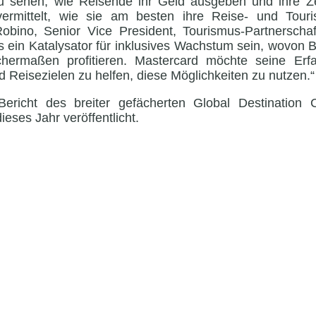
zu sehen, wie Reisende ihr Geld ausgeben und ihre Ze
vermittelt, wie sie am besten ihre Reise- und Tour
obino, Senior Vice President, Tourismus-Partnerschaf
 ein Katalysator für inklusives Wachstum sein, wovon
chermaßen profitieren. Mastercard möchte seine Erf
 Reisezielen zu helfen, diese Möglichkeiten zu nutzen.“
Bericht des breiter gefächerten Global Destination C
eses Jahr veröffentlicht.