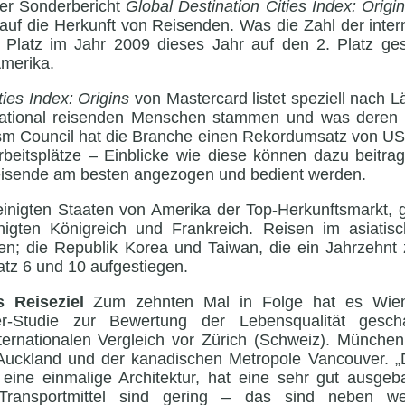
er Sonderbericht
Global Destination Cities Index: Origin
auf die Herkunft von Reisenden. Was die Zahl der intern
. Platz im Jahr 2009 dieses Jahr auf den 2. Platz ges
Amerika.
ties Index: Origins
von Mastercard listet speziell nach Lä
national reisenden Menschen stammen und was deren T
m Council hat die Branche einen Rekordumsatz von US$ 8
Arbeitsplätze – Einblicke wie diese können dazu beitra
Reisende am besten angezogen und bedient werden.
einigten Staaten von Amerika der Top-Herkunftsmarkt, g
igten Königreich und Frankreich. Reisen im asiatis
gen; die Republik Korea und Taiwan, die ein Jahrzehnt 
atz 6 und 10 aufgestiegen.
es Reiseziel
Zum zehnten Mal in Folge hat es Wien
er-Studie zur Bewertung der Lebensqualität geschaf
ternationalen Vergleich vor Zürich (Schweiz). München t
Auckland und der kanadischen Metropole Vancouver. „
 eine einmalige Architektur, hat eine sehr gut ausgeba
 Transportmittel sind gering – das sind neben we