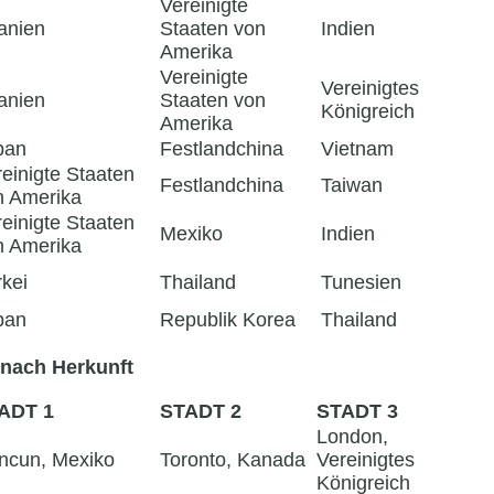
Vereinigte
anien
Staaten von
Indien
Amerika
Vereinigte
Vereinigtes
anien
Staaten von
Königreich
Amerika
pan
Festlandchina
Vietnam
einigte Staaten
Festlandchina
Taiwan
n Amerika
einigte Staaten
Mexiko
Indien
n Amerika
kei
Thailand
Tunesien
pan
Republik Korea
Thailand
nach Herkunft
ADT 1
STADT 2
STADT 3
London,
ncun, Mexiko
Toronto, Kanada
Vereinigtes
Königreich