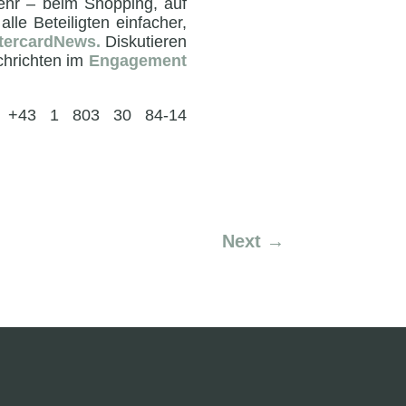
ehr – beim Shopping, auf
le Beteiligten einfacher,
ercardNews.
Diskutieren
chrichten im
Engagement
 +43 1 803 30 84-14
Next
→