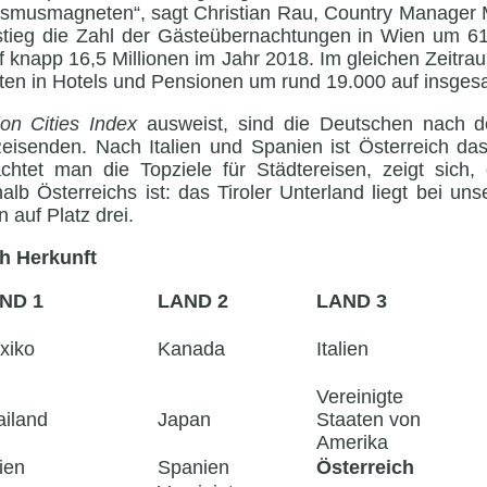
ismusmagneten“, sagt Christian Rau, Country Manager M
tieg die Zahl der Gästeübernachtungen in Wien um 61
f knapp 16,5 Millionen im Jahr 2018. Im gleichen Zeitra
ten in Hotels und Pensionen um rund 19.000 auf insges
ion Cities Index
ausweist, sind die Deutschen nach 
eisenden. Nach Italien und Spanien ist Österreich das 
chtet man die Topziele für Städtereisen, zeigt sich,
halb Österreichs ist: das Tiroler Unterland liegt bei 
auf Platz drei.
h Herkunft
ND 1
LAND 2
LAND 3
xiko
Kanada
Italien
Vereinigte
ailand
Japan
Staaten von
Amerika
lien
Spanien
Österreich