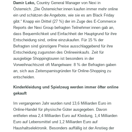
Damir Leko,
Country General Manager von Nexi in
Österreich. „Die Österreicher:innen kaufen immer mehr online
ein und schätzen die Angebote, wie sie es am Black Friday
gibt.“ Knapp ein Drittel (27 %) der im Zuge des E-Commerce
Reports der Nexi Group befragten Teilnehmer:innen gab an,
dass Bequemlichkeit und Einfachheit der Hauptgrund für ihre
Entscheidung sind, online einzukaufen. Für 15 % der
Befragten sind günstigere Preise ausschlaggebend für ihre
Entscheidung zugunsten des Onlineeinkaufs. Zeit für
ausgiebige Shoppingtouren ist besonders in der
Vorweihnachtszeit oft Mangelware: 8 % der Befragten gaben
an, sich aus Zeitersparnisgründen für Online-Shopping zu
entscheiden.
Kinderkleidung und Spielzeug werden immer öfter online
gekauft
Im vergangenen Jahr wurden rund 13,6 Milliarden Euro im
Online-Handel für physische Güter ausgegeben. Davon
entfielen etwa 2,4 Milliarden Euro auf Kleidung, 1,4 Milliarden
Euro auf Lebensmittel und 1,2 Milliarden Euro auf
Haushaltselektronik. Besonders auffällig ist der Anstieg der