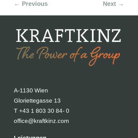
←
Previous
Next
→
A-1130 Wien
Gloriettegasse 13
T +43 1 803 30 84- 0
office@kraftkinz.com