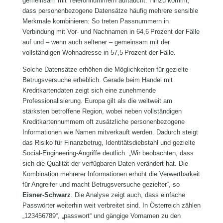
gemeinsam mit Telefonnummern auftaucht. Hinzu kommt,
dass personenbezogene Datensätze häufig mehrere sensible
Merkmale kombinieren: So treten Passnummern in
Verbindung mit Vor‑ und Nachnamen in 64,6 Prozent der Fälle
auf und – wenn auch seltener – gemeinsam mit der
vollständigen Wohnadresse in 57,5 Prozent der Fälle.
Solche Datensätze erhöhen die Möglichkeiten für gezielte
Betrugsversuche erheblich. Gerade beim Handel mit
Kreditkartendaten zeigt sich eine zunehmende
Professionalisierung. Europa gilt als die weltweit am
stärksten betroffene Region, wobei neben vollständigen
Kreditkartennummern oft zusätzliche personenbezogene
Informationen wie Namen mitverkauft werden. Dadurch steigt
das Risiko für Finanzbetrug, Identitätsdiebstahl und gezielte
Social-Engineering-Angriffe deutlich. „Wir beobachten, dass
sich die Qualität der verfügbaren Daten verändert hat. Die
Kombination mehrerer Informationen erhöht die Verwertbarkeit
für Angreifer und macht Betrugsversuche gezielter“, so
Eisner-Schwarz
. Die Analyse zeigt auch, dass einfache
Passwörter weiterhin weit verbreitet sind. In Österreich zählen
„123456789“, „passwort“ und gängige Vornamen zu den