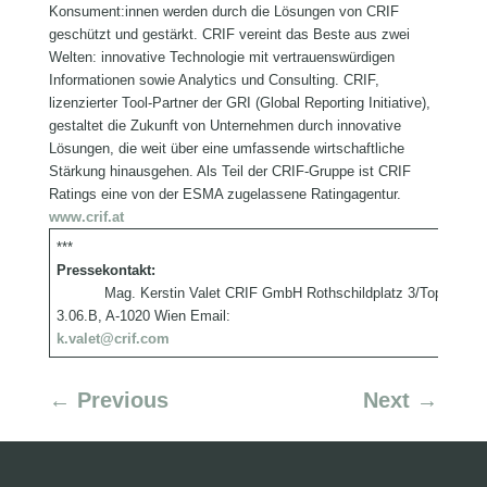
Konsument:innen werden durch die Lösungen von CRIF
geschützt und gestärkt. CRIF vereint das Beste aus zwei
Welten: innovative Technologie mit vertrauenswürdigen
Informationen sowie Analytics und Consulting. CRIF,
lizenzierter Tool-Partner der GRI (Global Reporting Initiative),
gestaltet die Zukunft von Unternehmen durch innovative
Lösungen, die weit über eine umfassende wirtschaftliche
Stärkung hinausgehen. Als Teil der CRIF-Gruppe ist CRIF
Ratings eine von der ESMA zugelassene Ratingagentur.
www.crif.at
***
c
Pressekontakt:
P
Mag. Kerstin Valet CRIF GmbH Rothschildplatz 3/Top
K
3.06.B, A-1020 Wien Email:
5
k.valet@crif.com
b
←
Previous
Next
→