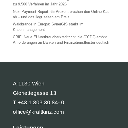
zu 9.500 Verfahren im Jahr 2026
Nexi Payment Report: 65 Prozent brechen den Online-Kauf
ab – und das liegt selten am Preis
Waldbrände in Europa: SynerGIS stärkt im
Krisenmanagement
CRIF: Neue EU-Verbraucherkreditrichtlinie (CCD2) erhöht
Anforderungen an Banken und Finanzdienstleister deutlich
A-1130 Wien
Gloriettegasse 13
T +43 1 803 30 84- 0
office@kraftkinz.com
Leistungen