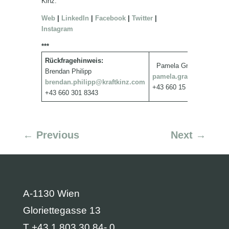
Kinz.
Web
|
LinkedIn
|
Facebook
|
Twitter
|
Instagram
***
Rückfragehinweis:
Pamela Graf
Brendan Philipp
pamela.graf@kraftkinz.
brendan.philipp@kraftkinz.com
+43 660 15 17 597
+43 660 301 8343
←
Previous
Next
→
A-1130 Wien
Gloriettegasse 13
T +43 1 803 30 84- 0