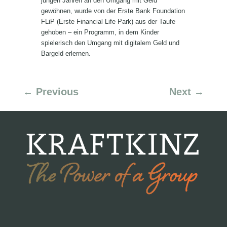
jungen Jahren an den Umgang mit Geld
gewöhnen, wurde von der Erste Bank Foundation
FLiP (Erste Financial Life Park) aus der Taufe
gehoben – ein Programm, in dem Kinder
spielerisch den Umgang mit digitalem Geld und
Bargeld erlernen.
←
Previous
Next
→