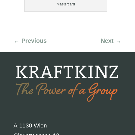
Mastercard
←
Previous
Next
→
A-1130 Wien