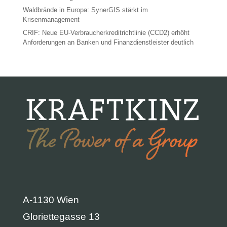
Waldbrände in Europa: SynerGIS stärkt im
Krisenmanagement
CRIF: Neue EU-Verbraucherkreditrichtlinie (CCD2) erhöht
Anforderungen an Banken und Finanzdienstleister deutlich
A-1130 Wien
Gloriettegasse 13