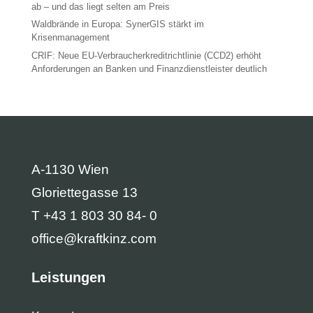
ab – und das liegt selten am Preis
Waldbrände in Europa: SynerGIS stärkt im
Krisenmanagement
CRIF: Neue EU-Verbraucherkreditrichtlinie (CCD2) erhöht
Anforderungen an Banken und Finanzdienstleister deutlich
A-1130 Wien
Gloriettegasse 13
T +43 1 803 30 84- 0
office@kraftkinz.com
Leistungen